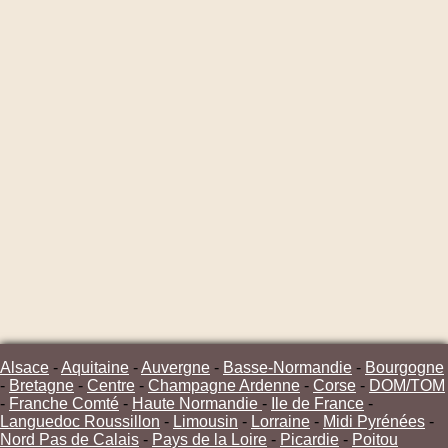
Alsace
-
Aquitaine
-
Auvergne
-
Basse-Normandie
-
Bourgogne
-
Bretagne
-
Centre
-
Champagne Ardenne
-
Corse
-
DOM/TOM
-
Franche Comté
-
Haute Normandie
-
Ile de France
-
Languedoc Roussillon
-
Limousin
-
Lorraine
-
Midi Pyrénées
-
Nord Pas de Calais
-
Pays de la Loire
-
Picardie
-
Poitou