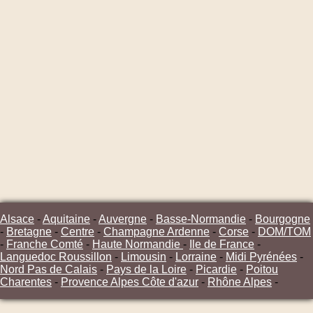
Alsace
-
Aquitaine
-
Auvergne
-
Basse-Normandie
-
Bourgogne
-
Bretagne
-
Centre
-
Champagne Ardenne
-
Corse
-
DOM/TOM
-
Franche Comté
-
Haute Normandie
-
Ile de France
-
Languedoc Roussillon
-
Limousin
-
Lorraine
-
Midi Pyrénées
-
Nord Pas de Calais
-
Pays de la Loire
-
Picardie
-
Poitou
Charentes
-
Provence Alpes Côte d'azur
-
Rhône Alpes
-