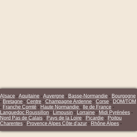
Alsace
-
Aquitaine
-
Auvergne
-
Basse-Normandie
-
Bourgogne
-
Bretagne
-
Centre
-
Champagne Ardenne
-
Corse
-
DOM/TOM
-
Franche Comté
-
Haute Normandie
-
Ile de France
-
Languedoc Roussillon
-
Limousin
-
Lorraine
-
Midi Pyrénées
-
Nord Pas de Calais
-
Pays de la Loire
-
Picardie
-
Poitou
Charentes
-
Provence Alpes Côte d'azur
-
Rhône Alpes
-