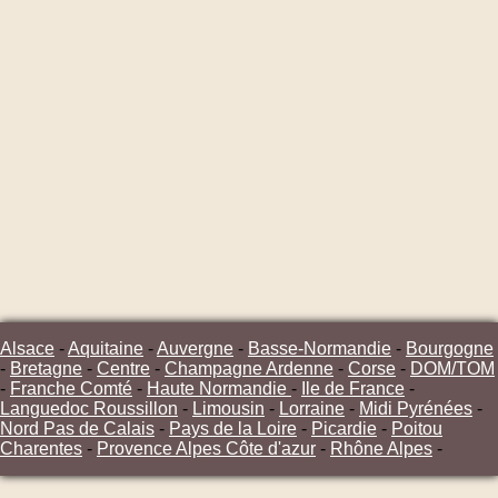
Alsace
-
Aquitaine
-
Auvergne
-
Basse-Normandie
-
Bourgogne
-
Bretagne
-
Centre
-
Champagne Ardenne
-
Corse
-
DOM/TOM
-
Franche Comté
-
Haute Normandie
-
Ile de France
-
Languedoc Roussillon
-
Limousin
-
Lorraine
-
Midi Pyrénées
-
Nord Pas de Calais
-
Pays de la Loire
-
Picardie
-
Poitou
Charentes
-
Provence Alpes Côte d'azur
-
Rhône Alpes
-