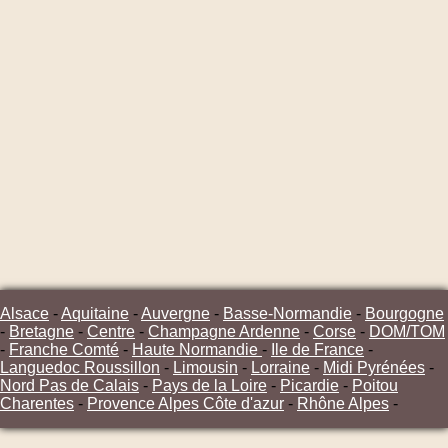
Alsace
-
Aquitaine
-
Auvergne
-
Basse-Normandie
-
Bourgogne
-
Bretagne
-
Centre
-
Champagne Ardenne
-
Corse
-
DOM/TOM
-
Franche Comté
-
Haute Normandie
-
Ile de France
-
Languedoc Roussillon
-
Limousin
-
Lorraine
-
Midi Pyrénées
-
Nord Pas de Calais
-
Pays de la Loire
-
Picardie
-
Poitou
Charentes
-
Provence Alpes Côte d'azur
-
Rhône Alpes
-