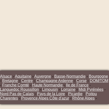
Alsace
-
Aquitaine
-
Auvergne
-
Basse-Normandie
-
Bourgogne
-
Bretagne
-
Centre
-
Champagne Ardenne
-
Corse
-
DOM/TOM
-
Franche Comté
-
Haute Normandie
-
Ile de France
-
Languedoc Roussillon
-
Limousin
-
Lorraine
-
Midi Pyrénées
-
Nord Pas de Calais
-
Pays de la Loire
-
Picardie
-
Poitou
Charentes
-
Provence Alpes Côte d'azur
-
Rhône Alpes
-