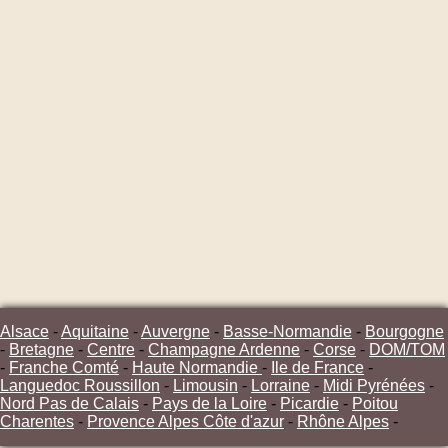
Alsace
-
Aquitaine
-
Auvergne
-
Basse-Normandie
-
Bourgogne
-
Bretagne
-
Centre
-
Champagne Ardenne
-
Corse
-
DOM/TOM
-
Franche Comté
-
Haute Normandie
-
Ile de France
-
Languedoc Roussillon
-
Limousin
-
Lorraine
-
Midi Pyrénées
-
Nord Pas de Calais
-
Pays de la Loire
-
Picardie
-
Poitou
Charentes
-
Provence Alpes Côte d'azur
-
Rhône Alpes
-