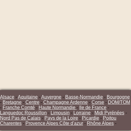
Alsace
-
Aquitaine
-
Auvergne
-
Basse-Normandie
-
Bourgogne
-
Bretagne
-
Centre
-
Champagne Ardenne
-
Corse
-
DOM/TOM
-
Franche Comté
-
Haute Normandie
-
Ile de France
-
Languedoc Roussillon
-
Limousin
-
Lorraine
-
Midi Pyrénées
-
Nord Pas de Calais
-
Pays de la Loire
-
Picardie
-
Poitou
Charentes
-
Provence Alpes Côte d'azur
-
Rhône Alpes
-