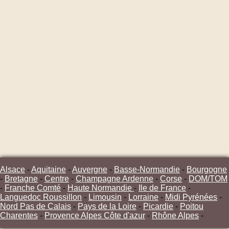
Alsace
-
Aquitaine
-
Auvergne
-
Basse-Normandie
-
Bourgogne
-
Bretagne
-
Centre
-
Champagne Ardenne
-
Corse
-
DOM/TOM
-
Franche Comté
-
Haute Normandie
-
Ile de France
-
Languedoc Roussillon
-
Limousin
-
Lorraine
-
Midi Pyrénées
-
Nord Pas de Calais
-
Pays de la Loire
-
Picardie
-
Poitou
Charentes
-
Provence Alpes Côte d'azur
-
Rhône Alpes
-