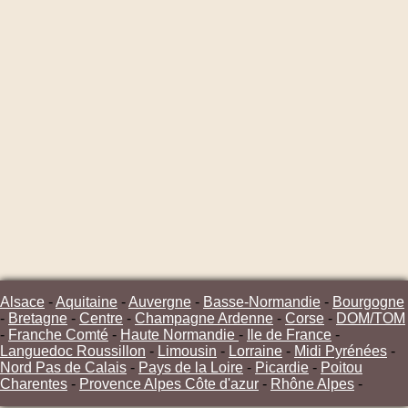
Alsace
-
Aquitaine
-
Auvergne
-
Basse-Normandie
-
Bourgogne
-
Bretagne
-
Centre
-
Champagne Ardenne
-
Corse
-
DOM/TOM
-
Franche Comté
-
Haute Normandie
-
Ile de France
-
Languedoc Roussillon
-
Limousin
-
Lorraine
-
Midi Pyrénées
-
Nord Pas de Calais
-
Pays de la Loire
-
Picardie
-
Poitou
Charentes
-
Provence Alpes Côte d'azur
-
Rhône Alpes
-