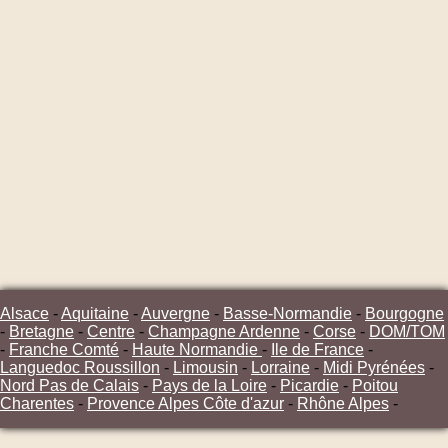
Alsace
-
Aquitaine
-
Auvergne
-
Basse-Normandie
-
Bourgogne
-
Bretagne
-
Centre
-
Champagne Ardenne
-
Corse
-
DOM/TOM
-
Franche Comté
-
Haute Normandie
-
Ile de France
-
Languedoc Roussillon
-
Limousin
-
Lorraine
-
Midi Pyrénées
-
Nord Pas de Calais
-
Pays de la Loire
-
Picardie
-
Poitou
Charentes
-
Provence Alpes Côte d'azur
-
Rhône Alpes
-