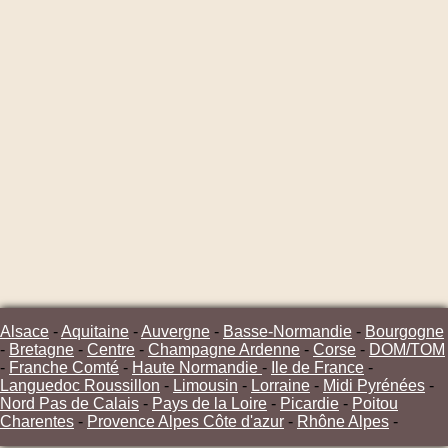
Alsace
-
Aquitaine
-
Auvergne
-
Basse-Normandie
-
Bourgogne
-
Bretagne
-
Centre
-
Champagne Ardenne
-
Corse
-
DOM/TOM
-
Franche Comté
-
Haute Normandie
-
Ile de France
-
Languedoc Roussillon
-
Limousin
-
Lorraine
-
Midi Pyrénées
-
Nord Pas de Calais
-
Pays de la Loire
-
Picardie
-
Poitou
Charentes
-
Provence Alpes Côte d'azur
-
Rhône Alpes
-