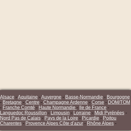
Alsace
-
Aquitaine
-
Auvergne
-
Basse-Normandie
-
Bourgogne
-
Bretagne
-
Centre
-
Champagne Ardenne
-
Corse
-
DOM/TOM
-
Franche Comté
-
Haute Normandie
-
Ile de France
-
Languedoc Roussillon
-
Limousin
-
Lorraine
-
Midi Pyrénées
-
Nord Pas de Calais
-
Pays de la Loire
-
Picardie
-
Poitou
Charentes
-
Provence Alpes Côte d'azur
-
Rhône Alpes
-