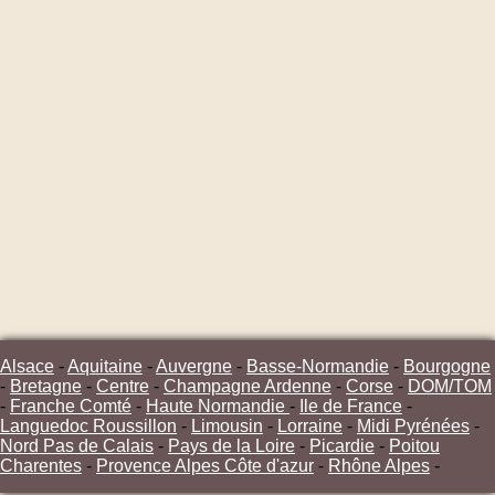
Alsace
-
Aquitaine
-
Auvergne
-
Basse-Normandie
-
Bourgogne
-
Bretagne
-
Centre
-
Champagne Ardenne
-
Corse
-
DOM/TOM
-
Franche Comté
-
Haute Normandie
-
Ile de France
-
Languedoc Roussillon
-
Limousin
-
Lorraine
-
Midi Pyrénées
-
Nord Pas de Calais
-
Pays de la Loire
-
Picardie
-
Poitou
Charentes
-
Provence Alpes Côte d'azur
-
Rhône Alpes
-