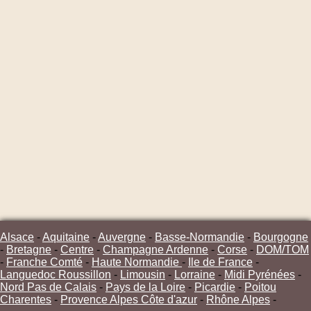
Alsace
-
Aquitaine
-
Auvergne
-
Basse-Normandie
-
Bourgogne
-
Bretagne
-
Centre
-
Champagne Ardenne
-
Corse
-
DOM/TOM
-
Franche Comté
-
Haute Normandie
-
Ile de France
-
Languedoc Roussillon
-
Limousin
-
Lorraine
-
Midi Pyrénées
-
Nord Pas de Calais
-
Pays de la Loire
-
Picardie
-
Poitou
Charentes
-
Provence Alpes Côte d'azur
-
Rhône Alpes
-