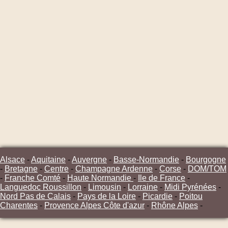
Alsace
-
Aquitaine
-
Auvergne
-
Basse-Normandie
-
Bourgogne
-
Bretagne
-
Centre
-
Champagne Ardenne
-
Corse
-
DOM/TOM
-
Franche Comté
-
Haute Normandie
-
Ile de France
-
Languedoc Roussillon
-
Limousin
-
Lorraine
-
Midi Pyrénées
-
Nord Pas de Calais
-
Pays de la Loire
-
Picardie
-
Poitou
Charentes
-
Provence Alpes Côte d'azur
-
Rhône Alpes
-