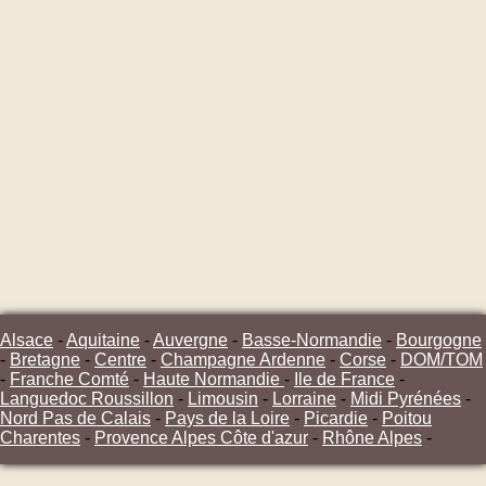
Alsace
-
Aquitaine
-
Auvergne
-
Basse-Normandie
-
Bourgogne
-
Bretagne
-
Centre
-
Champagne Ardenne
-
Corse
-
DOM/TOM
-
Franche Comté
-
Haute Normandie
-
Ile de France
-
Languedoc Roussillon
-
Limousin
-
Lorraine
-
Midi Pyrénées
-
Nord Pas de Calais
-
Pays de la Loire
-
Picardie
-
Poitou
Charentes
-
Provence Alpes Côte d'azur
-
Rhône Alpes
-