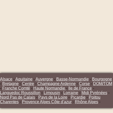
Alsace
-
Aquitaine
-
Auvergne
-
Basse-Normandie
-
Bourgogne
-
Bretagne
-
Centre
-
Champagne Ardenne
-
Corse
-
DOM/TOM
-
Franche Comté
-
Haute Normandie
-
Ile de France
-
Languedoc Roussillon
-
Limousin
-
Lorraine
-
Midi Pyrénées
-
Nord Pas de Calais
-
Pays de la Loire
-
Picardie
-
Poitou
Charentes
-
Provence Alpes Côte d'azur
-
Rhône Alpes
-