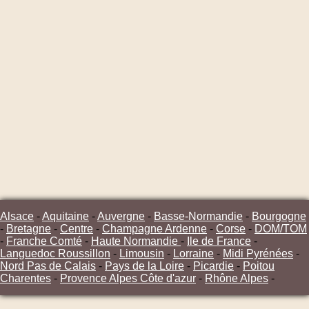
Alsace
-
Aquitaine
-
Auvergne
-
Basse-Normandie
-
Bourgogne
-
Bretagne
-
Centre
-
Champagne Ardenne
-
Corse
-
DOM/TOM
-
Franche Comté
-
Haute Normandie
-
Ile de France
-
Languedoc Roussillon
-
Limousin
-
Lorraine
-
Midi Pyrénées
-
Nord Pas de Calais
-
Pays de la Loire
-
Picardie
-
Poitou
Charentes
-
Provence Alpes Côte d'azur
-
Rhône Alpes
-