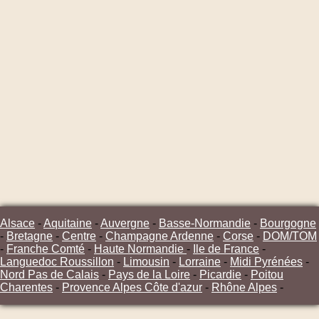
Alsace
-
Aquitaine
-
Auvergne
-
Basse-Normandie
-
Bourgogne
-
Bretagne
-
Centre
-
Champagne Ardenne
-
Corse
-
DOM/TOM
-
Franche Comté
-
Haute Normandie
-
Ile de France
-
Languedoc Roussillon
-
Limousin
-
Lorraine
-
Midi Pyrénées
-
Nord Pas de Calais
-
Pays de la Loire
-
Picardie
-
Poitou
Charentes
-
Provence Alpes Côte d'azur
-
Rhône Alpes
-