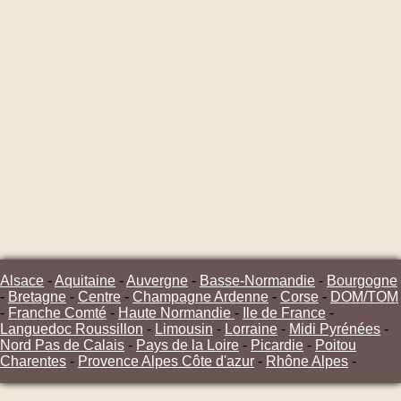
Alsace
-
Aquitaine
-
Auvergne
-
Basse-Normandie
-
Bourgogne
-
Bretagne
-
Centre
-
Champagne Ardenne
-
Corse
-
DOM/TOM
-
Franche Comté
-
Haute Normandie
-
Ile de France
-
Languedoc Roussillon
-
Limousin
-
Lorraine
-
Midi Pyrénées
-
Nord Pas de Calais
-
Pays de la Loire
-
Picardie
-
Poitou
Charentes
-
Provence Alpes Côte d'azur
-
Rhône Alpes
-