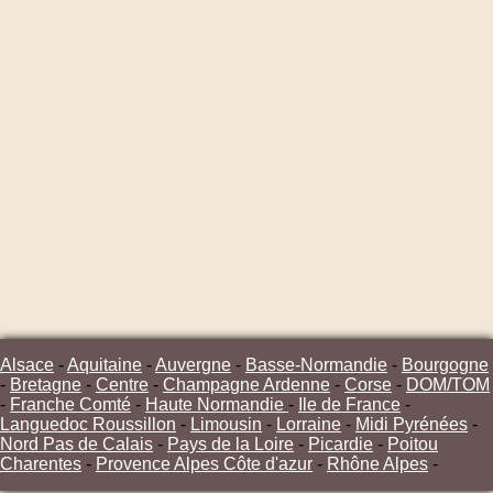
Alsace
-
Aquitaine
-
Auvergne
-
Basse-Normandie
-
Bourgogne
-
Bretagne
-
Centre
-
Champagne Ardenne
-
Corse
-
DOM/TOM
-
Franche Comté
-
Haute Normandie
-
Ile de France
-
Languedoc Roussillon
-
Limousin
-
Lorraine
-
Midi Pyrénées
-
Nord Pas de Calais
-
Pays de la Loire
-
Picardie
-
Poitou
Charentes
-
Provence Alpes Côte d'azur
-
Rhône Alpes
-