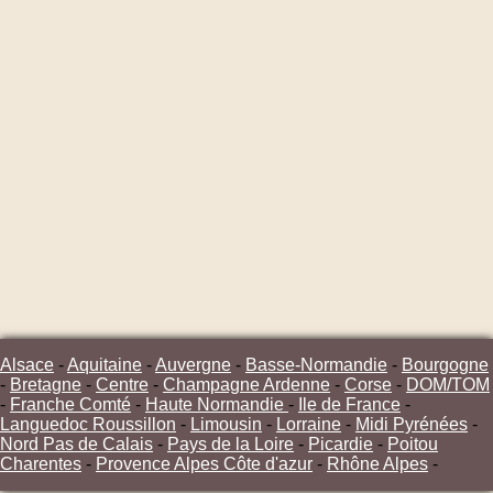
Alsace
-
Aquitaine
-
Auvergne
-
Basse-Normandie
-
Bourgogne
-
Bretagne
-
Centre
-
Champagne Ardenne
-
Corse
-
DOM/TOM
-
Franche Comté
-
Haute Normandie
-
Ile de France
-
Languedoc Roussillon
-
Limousin
-
Lorraine
-
Midi Pyrénées
-
Nord Pas de Calais
-
Pays de la Loire
-
Picardie
-
Poitou
Charentes
-
Provence Alpes Côte d'azur
-
Rhône Alpes
-