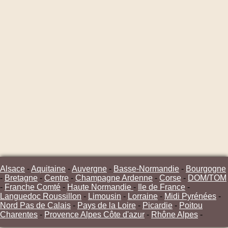
Alsace
-
Aquitaine
-
Auvergne
-
Basse-Normandie
-
Bourgogne
-
Bretagne
-
Centre
-
Champagne Ardenne
-
Corse
-
DOM/TOM
-
Franche Comté
-
Haute Normandie
-
Ile de France
-
Languedoc Roussillon
-
Limousin
-
Lorraine
-
Midi Pyrénées
-
Nord Pas de Calais
-
Pays de la Loire
-
Picardie
-
Poitou
Charentes
-
Provence Alpes Côte d'azur
-
Rhône Alpes
-