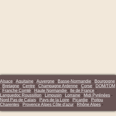
Alsace
-
Aquitaine
-
Auvergne
-
Basse-Normandie
-
Bourgogne
-
Bretagne
-
Centre
-
Champagne Ardenne
-
Corse
-
DOM/TOM
-
Franche Comté
-
Haute Normandie
-
Ile de France
-
Languedoc Roussillon
-
Limousin
-
Lorraine
-
Midi Pyrénées
-
Nord Pas de Calais
-
Pays de la Loire
-
Picardie
-
Poitou
Charentes
-
Provence Alpes Côte d'azur
-
Rhône Alpes
-