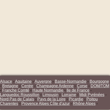
Alsace
-
Aquitaine
-
Auvergne
-
Basse-Normandie
-
Bourgogne
-
Bretagne
-
Centre
-
Champagne Ardenne
-
Corse
-
DOM/TOM
-
Franche Comté
-
Haute Normandie
-
Ile de France
-
Languedoc Roussillon
-
Limousin
-
Lorraine
-
Midi Pyrénées
-
Nord Pas de Calais
-
Pays de la Loire
-
Picardie
-
Poitou
Charentes
-
Provence Alpes Côte d'azur
-
Rhône Alpes
-