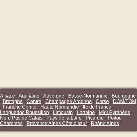
Alsace
-
Aquitaine
-
Auvergne
-
Basse-Normandie
-
Bourgogne
-
Bretagne
-
Centre
-
Champagne Ardenne
-
Corse
-
DOM/TOM
-
Franche Comté
-
Haute Normandie
-
Ile de France
-
Languedoc Roussillon
-
Limousin
-
Lorraine
-
Midi Pyrénées
-
Nord Pas de Calais
-
Pays de la Loire
-
Picardie
-
Poitou
Charentes
-
Provence Alpes Côte d'azur
-
Rhône Alpes
-