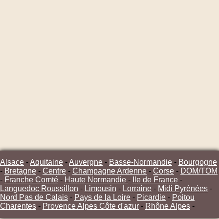
Alsace
-
Aquitaine
-
Auvergne
-
Basse-Normandie
-
Bourgogne
-
Bretagne
-
Centre
-
Champagne Ardenne
-
Corse
-
DOM/TOM
-
Franche Comté
-
Haute Normandie
-
Ile de France
-
Languedoc Roussillon
-
Limousin
-
Lorraine
-
Midi Pyrénées
-
Nord Pas de Calais
-
Pays de la Loire
-
Picardie
-
Poitou
Charentes
-
Provence Alpes Côte d'azur
-
Rhône Alpes
-