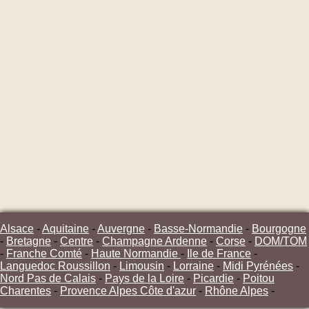
Alsace
-
Aquitaine
-
Auvergne
-
Basse-Normandie
-
Bourgogne
-
Bretagne
-
Centre
-
Champagne Ardenne
-
Corse
-
DOM/TOM
-
Franche Comté
-
Haute Normandie
-
Ile de France
-
Languedoc Roussillon
-
Limousin
-
Lorraine
-
Midi Pyrénées
-
Nord Pas de Calais
-
Pays de la Loire
-
Picardie
-
Poitou
Charentes
-
Provence Alpes Côte d'azur
-
Rhône Alpes
-