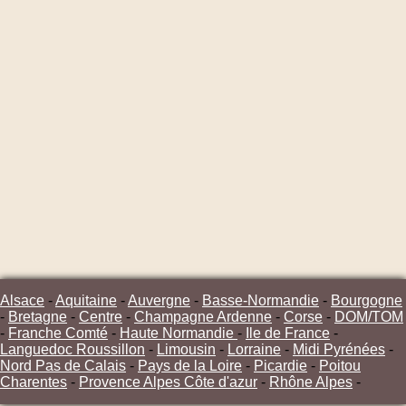
Alsace
-
Aquitaine
-
Auvergne
-
Basse-Normandie
-
Bourgogne
-
Bretagne
-
Centre
-
Champagne Ardenne
-
Corse
-
DOM/TOM
-
Franche Comté
-
Haute Normandie
-
Ile de France
-
Languedoc Roussillon
-
Limousin
-
Lorraine
-
Midi Pyrénées
-
Nord Pas de Calais
-
Pays de la Loire
-
Picardie
-
Poitou
Charentes
-
Provence Alpes Côte d'azur
-
Rhône Alpes
-