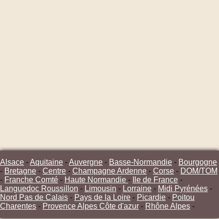
Alsace
-
Aquitaine
-
Auvergne
-
Basse-Normandie
-
Bourgogne
-
Bretagne
-
Centre
-
Champagne Ardenne
-
Corse
-
DOM/TOM
-
Franche Comté
-
Haute Normandie
-
Ile de France
-
Languedoc Roussillon
-
Limousin
-
Lorraine
-
Midi Pyrénées
-
Nord Pas de Calais
-
Pays de la Loire
-
Picardie
-
Poitou
Charentes
-
Provence Alpes Côte d'azur
-
Rhône Alpes
-