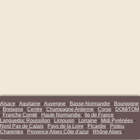
Alsace
-
Aquitaine
-
Auvergne
-
Basse-Normandie
-
Bourgogne
-
Bretagne
-
Centre
-
Champagne Ardenne
-
Corse
-
DOM/TOM
-
Franche Comté
-
Haute Normandie
-
Ile de France
-
Languedoc Roussillon
-
Limousin
-
Lorraine
-
Midi Pyrénées
-
Nord Pas de Calais
-
Pays de la Loire
-
Picardie
-
Poitou
Charentes
-
Provence Alpes Côte d'azur
-
Rhône Alpes
-