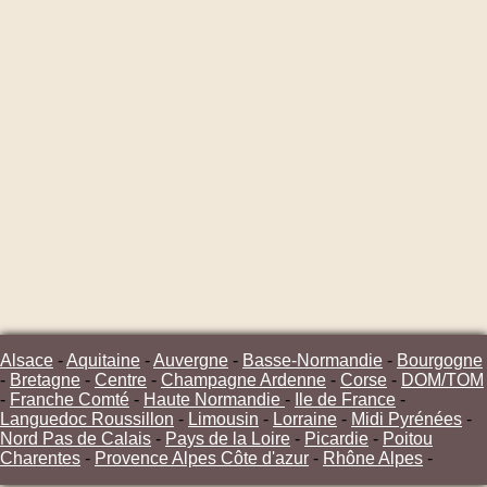
Alsace
-
Aquitaine
-
Auvergne
-
Basse-Normandie
-
Bourgogne
-
Bretagne
-
Centre
-
Champagne Ardenne
-
Corse
-
DOM/TOM
-
Franche Comté
-
Haute Normandie
-
Ile de France
-
Languedoc Roussillon
-
Limousin
-
Lorraine
-
Midi Pyrénées
-
Nord Pas de Calais
-
Pays de la Loire
-
Picardie
-
Poitou
Charentes
-
Provence Alpes Côte d'azur
-
Rhône Alpes
-