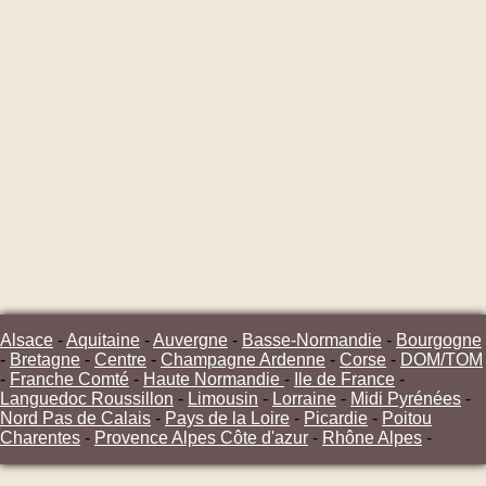
Alsace
-
Aquitaine
-
Auvergne
-
Basse-Normandie
-
Bourgogne
-
Bretagne
-
Centre
-
Champagne Ardenne
-
Corse
-
DOM/TOM
-
Franche Comté
-
Haute Normandie
-
Ile de France
-
Languedoc Roussillon
-
Limousin
-
Lorraine
-
Midi Pyrénées
-
Nord Pas de Calais
-
Pays de la Loire
-
Picardie
-
Poitou
Charentes
-
Provence Alpes Côte d'azur
-
Rhône Alpes
-