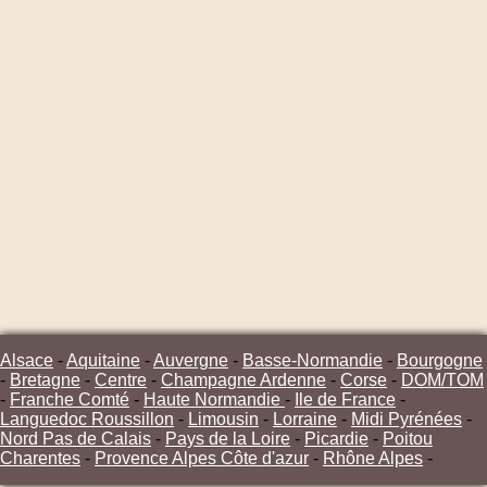
Alsace
-
Aquitaine
-
Auvergne
-
Basse-Normandie
-
Bourgogne
-
Bretagne
-
Centre
-
Champagne Ardenne
-
Corse
-
DOM/TOM
-
Franche Comté
-
Haute Normandie
-
Ile de France
-
Languedoc Roussillon
-
Limousin
-
Lorraine
-
Midi Pyrénées
-
Nord Pas de Calais
-
Pays de la Loire
-
Picardie
-
Poitou
Charentes
-
Provence Alpes Côte d'azur
-
Rhône Alpes
-