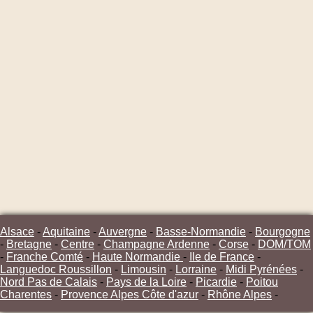
Alsace
-
Aquitaine
-
Auvergne
-
Basse-Normandie
-
Bourgogne
-
Bretagne
-
Centre
-
Champagne Ardenne
-
Corse
-
DOM/TOM
-
Franche Comté
-
Haute Normandie
-
Ile de France
-
Languedoc Roussillon
-
Limousin
-
Lorraine
-
Midi Pyrénées
-
Nord Pas de Calais
-
Pays de la Loire
-
Picardie
-
Poitou
Charentes
-
Provence Alpes Côte d'azur
-
Rhône Alpes
-