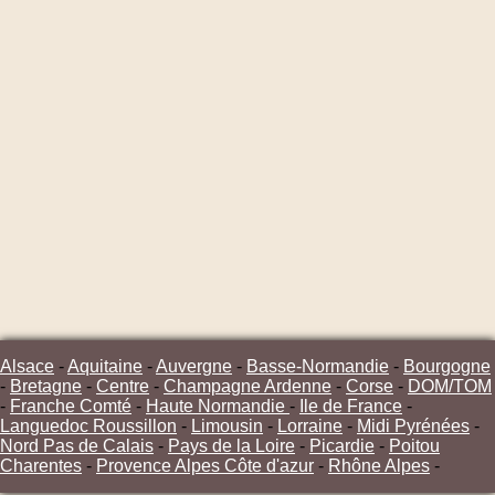
Alsace
-
Aquitaine
-
Auvergne
-
Basse-Normandie
-
Bourgogne
-
Bretagne
-
Centre
-
Champagne Ardenne
-
Corse
-
DOM/TOM
-
Franche Comté
-
Haute Normandie
-
Ile de France
-
Languedoc Roussillon
-
Limousin
-
Lorraine
-
Midi Pyrénées
-
Nord Pas de Calais
-
Pays de la Loire
-
Picardie
-
Poitou
Charentes
-
Provence Alpes Côte d'azur
-
Rhône Alpes
-