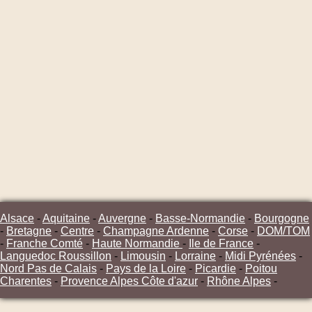
Alsace
-
Aquitaine
-
Auvergne
-
Basse-Normandie
-
Bourgogne
-
Bretagne
-
Centre
-
Champagne Ardenne
-
Corse
-
DOM/TOM
-
Franche Comté
-
Haute Normandie
-
Ile de France
-
Languedoc Roussillon
-
Limousin
-
Lorraine
-
Midi Pyrénées
-
Nord Pas de Calais
-
Pays de la Loire
-
Picardie
-
Poitou
Charentes
-
Provence Alpes Côte d'azur
-
Rhône Alpes
-