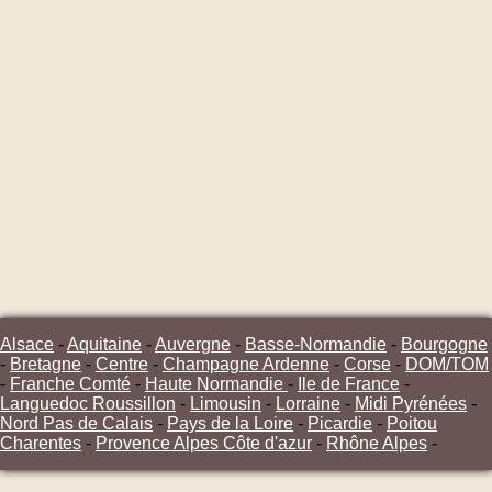
Alsace
-
Aquitaine
-
Auvergne
-
Basse-Normandie
-
Bourgogne
-
Bretagne
-
Centre
-
Champagne Ardenne
-
Corse
-
DOM/TOM
-
Franche Comté
-
Haute Normandie
-
Ile de France
-
Languedoc Roussillon
-
Limousin
-
Lorraine
-
Midi Pyrénées
-
Nord Pas de Calais
-
Pays de la Loire
-
Picardie
-
Poitou
Charentes
-
Provence Alpes Côte d'azur
-
Rhône Alpes
-