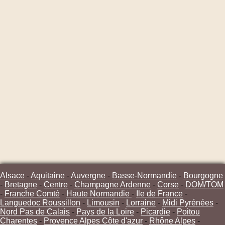
Alsace
-
Aquitaine
-
Auvergne
-
Basse-Normandie
-
Bourgogne
-
Bretagne
-
Centre
-
Champagne Ardenne
-
Corse
-
DOM/TOM
-
Franche Comté
-
Haute Normandie
-
Ile de France
-
Languedoc Roussillon
-
Limousin
-
Lorraine
-
Midi Pyrénées
-
Nord Pas de Calais
-
Pays de la Loire
-
Picardie
-
Poitou
Charentes
-
Provence Alpes Côte d'azur
-
Rhône Alpes
-