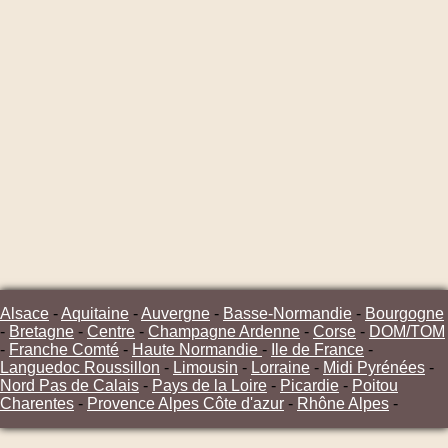
Alsace
-
Aquitaine
-
Auvergne
-
Basse-Normandie
-
Bourgogne
-
Bretagne
-
Centre
-
Champagne Ardenne
-
Corse
-
DOM/TOM
-
Franche Comté
-
Haute Normandie
-
Ile de France
-
Languedoc Roussillon
-
Limousin
-
Lorraine
-
Midi Pyrénées
-
Nord Pas de Calais
-
Pays de la Loire
-
Picardie
-
Poitou
Charentes
-
Provence Alpes Côte d'azur
-
Rhône Alpes
-