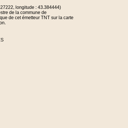
7222, longitude : 43.384444)
restre de la commune de
e de cet émetteur TNT sur la carte
on.
ES