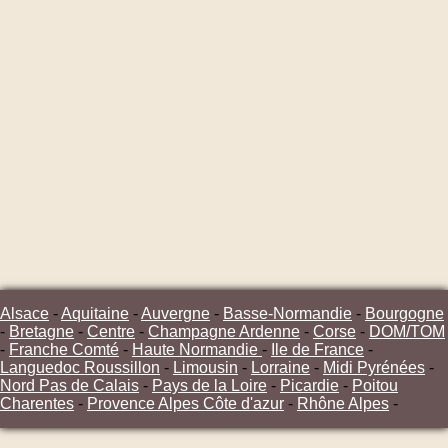
Alsace
-
Aquitaine
-
Auvergne
-
Basse-Normandie
-
Bourgogne
-
Bretagne
-
Centre
-
Champagne Ardenne
-
Corse
-
DOM/TOM
-
Franche Comté
-
Haute Normandie
-
Ile de France
-
Languedoc Roussillon
-
Limousin
-
Lorraine
-
Midi Pyrénées
-
Nord Pas de Calais
-
Pays de la Loire
-
Picardie
-
Poitou
Charentes
-
Provence Alpes Côte d'azur
-
Rhône Alpes
-