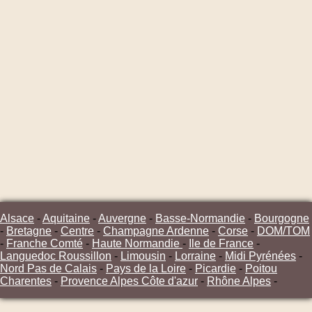
Alsace
-
Aquitaine
-
Auvergne
-
Basse-Normandie
-
Bourgogne
-
Bretagne
-
Centre
-
Champagne Ardenne
-
Corse
-
DOM/TOM
-
Franche Comté
-
Haute Normandie
-
Ile de France
-
Languedoc Roussillon
-
Limousin
-
Lorraine
-
Midi Pyrénées
-
Nord Pas de Calais
-
Pays de la Loire
-
Picardie
-
Poitou
Charentes
-
Provence Alpes Côte d'azur
-
Rhône Alpes
-