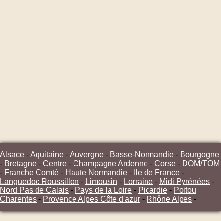
Alsace
-
Aquitaine
-
Auvergne
-
Basse-Normandie
-
Bourgogne
-
Bretagne
-
Centre
-
Champagne Ardenne
-
Corse
-
DOM/TOM
-
Franche Comté
-
Haute Normandie
-
Ile de France
-
Languedoc Roussillon
-
Limousin
-
Lorraine
-
Midi Pyrénées
-
Nord Pas de Calais
-
Pays de la Loire
-
Picardie
-
Poitou
Charentes
-
Provence Alpes Côte d'azur
-
Rhône Alpes
-