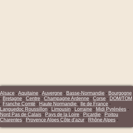
Alsace
-
Aquitaine
-
Auvergne
-
Basse-Normandie
-
Bourgogne
-
Bretagne
-
Centre
-
Champagne Ardenne
-
Corse
-
DOM/TOM
-
Franche Comté
-
Haute Normandie
-
Ile de France
-
Languedoc Roussillon
-
Limousin
-
Lorraine
-
Midi Pyrénées
-
Nord Pas de Calais
-
Pays de la Loire
-
Picardie
-
Poitou
Charentes
-
Provence Alpes Côte d'azur
-
Rhône Alpes
-