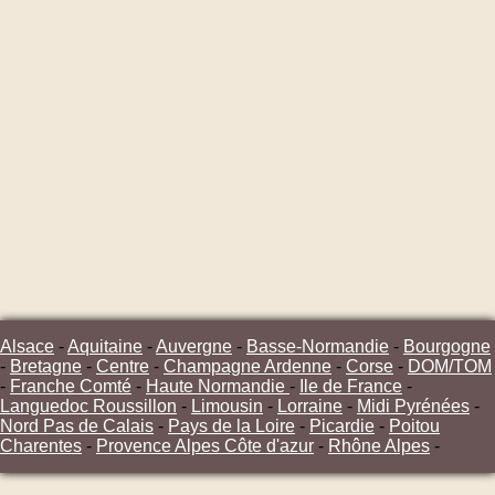
Alsace
-
Aquitaine
-
Auvergne
-
Basse-Normandie
-
Bourgogne
-
Bretagne
-
Centre
-
Champagne Ardenne
-
Corse
-
DOM/TOM
-
Franche Comté
-
Haute Normandie
-
Ile de France
-
Languedoc Roussillon
-
Limousin
-
Lorraine
-
Midi Pyrénées
-
Nord Pas de Calais
-
Pays de la Loire
-
Picardie
-
Poitou
Charentes
-
Provence Alpes Côte d'azur
-
Rhône Alpes
-