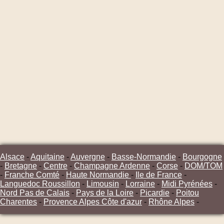
Alsace
-
Aquitaine
-
Auvergne
-
Basse-Normandie
-
Bourgogne
-
Bretagne
-
Centre
-
Champagne Ardenne
-
Corse
-
DOM/TOM
-
Franche Comté
-
Haute Normandie
-
Ile de France
-
Languedoc Roussillon
-
Limousin
-
Lorraine
-
Midi Pyrénées
-
Nord Pas de Calais
-
Pays de la Loire
-
Picardie
-
Poitou
Charentes
-
Provence Alpes Côte d'azur
-
Rhône Alpes
-