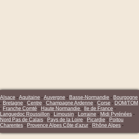
Alsace
-
Aquitaine
-
Auvergne
-
Basse-Normandie
-
Bourgogne
-
Bretagne
-
Centre
-
Champagne Ardenne
-
Corse
-
DOM/TOM
-
Franche Comté
-
Haute Normandie
-
Ile de France
-
Languedoc Roussillon
-
Limousin
-
Lorraine
-
Midi Pyrénées
-
Nord Pas de Calais
-
Pays de la Loire
-
Picardie
-
Poitou
Charentes
-
Provence Alpes Côte d'azur
-
Rhône Alpes
-