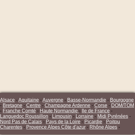
Alsace
-
Aquitaine
-
Auvergne
-
Basse-Normandie
-
Bourgogne
-
Bretagne
-
Centre
-
Champagne Ardenne
-
Corse
-
DOM/TOM
-
Franche Comté
-
Haute Normandie
-
Ile de France
-
Languedoc Roussillon
-
Limousin
-
Lorraine
-
Midi Pyrénées
-
Nord Pas de Calais
-
Pays de la Loire
-
Picardie
-
Poitou
Charentes
-
Provence Alpes Côte d'azur
-
Rhône Alpes
-